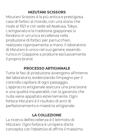
MIZUTANI SCISSORS
Mizutani Scissors è la più antica e prestigiosa
casa di forbici al mondo, con una storia che
risale al 1921 e con sede ad Asakusa, Tokyo.
L'artigianato e la tradizione giapponesi si
fondono in un'unica eccellenza nella
produzione di forbici per parrucchieri,
realizzate rigorosamente a mano. Il laboratorio
di Mizutani è unico nel suo genere, essendo
l'unico in Giappone a produrre esclusivamente
il proprio brand.
PROCESSO ARTIGIANALE
Tutte le fasi di produzione avvengono all'interno
del laboratorio, evidenziando l'impegno per il
controllo capillare di ogni passaggio.
L'approccio artigianale assicura una precisione
e una qualità insuperabili, con la garanzia che
nulla viene appaltato esternamente. Ogni
forbice Mizutani è il risultato di anni di
perfezionamento e maestria artigianale.
LA COLLEZIONE
La ricerca dell'eccellenza è il leitmotiv di
Mizutani. Ogni forbice è un'opera d'arte
concepita con l'obiettivo di offrire il massimo