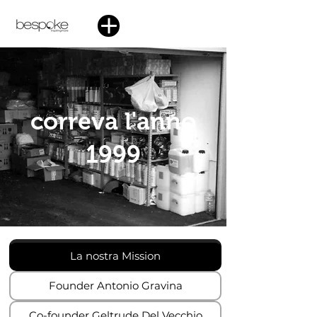
correva l'anno
1999
La nostra Mission
Founder Antonio Gravina
Co-founder Geltrude Del Vecchio