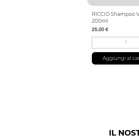
Vista rapid
RICCIO Shampoo 
200ml
Prezzo
25,00 €
Aggiungi al car
FORMATO FAMIGLIA
IL NOS