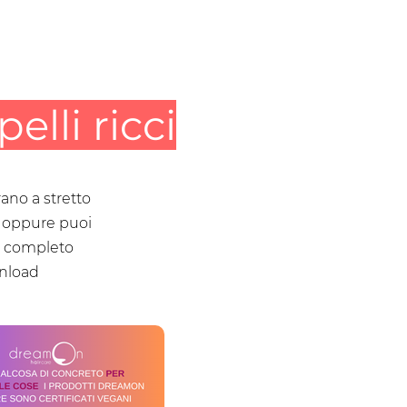
elli ricci
rano a stretto
i, oppure puoi
to completo
wnload