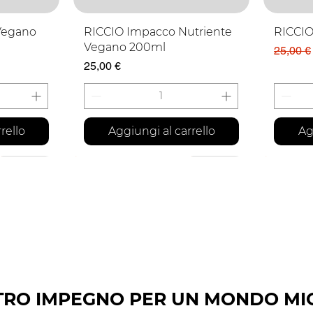
a
Vista rapida
Vegano
RICCIO Impacco Nutriente
RICCIO
Vegano 200ml
Prezzo 
25,00 €
Prezzo
25,00 €
rello
Aggiungi al carrello
Ag
FORMATO FAMIGLIA
SCONTO
TRO IMPEGNO PER UN MONDO MI