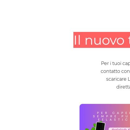
Il nuovo 
Per i tuoi ca
contatto con 
scaricare 
dirett