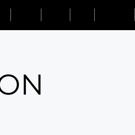
NE
HAIRCARE
MIZUTANI
SALONI
FASHION WEEK
ON