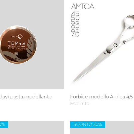
Vista rapida
Vista rapida
lay) pasta modellante
Forbice modello Amica 4,5
Esaurito
0%
SCONTO 20%