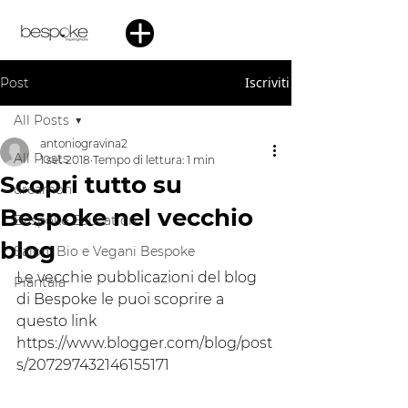
Iscriviti
Post
All Posts
antoniogravina2
All Posts
1 set 2018
Tempo di lettura: 1 min
Scopri tutto su
dreamon
Bespoke nel vecchio
Bespoke Education
blog
Saloni Bio e Vegani Bespoke
Le vecchie pubblicazioni del blog 
Piantala
di Bespoke le puoi scoprire a 
questo link 
https://www.blogger.com/blog/post
s/207297432146155171