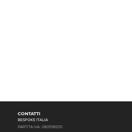
CONTATTI
BESPOKE ITALIA
PARTITA IVA : 08015181210​