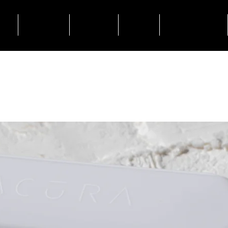
NE
HAIRCARE
MIZUTANI
SALONI
FASHION WEEK