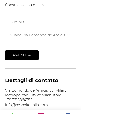
Consulenza "su misura"
15 minuti
1
5
m
Milano Via Edmondo de Amicis 33
i
n
u
t
PRENOTA
i
Dettagli di contatto
Via Edmondo de Amicis, 33, Milan,
Metropolitan City of Milan, Italy
+39 3315864785
info@bespokeitalia.com